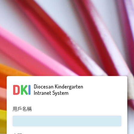
D
K
I
Diocesan Kindergarten
Intranet System
用戶名稱